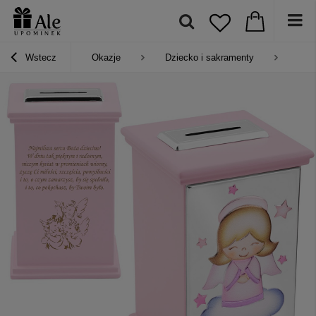
Wstecz
Okazje
Dziecko i sakramenty
Prez