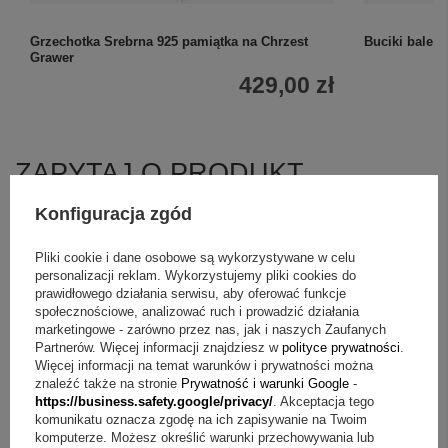
Grzechotka Srebrna 925 pamiątka na Chrzest
Buciki balet
Grawer
429,00 zł
ZAPYTAJ O PRODUKT
Konfiguracja zgód
Jeżeli powyższy opis jest dla Ciebie niewystarczający, prześlij nam
swoje pytanie odnośnie tego produktu. Postaramy się odpowiedzieć tak
szybko jak tylko będzie to możliwe.
Dane są przetwarzane zgodnie z
Pliki cookie i dane osobowe są wykorzystywane w celu
polityką prywatności
. Przesyłając je, akceptujesz jej postanowienia.
personalizacji reklam. Wykorzystujemy pliki cookies do
prawidłowego działania serwisu, aby oferować funkcje
+
2
społecznościowe, analizować ruch i prowadzić działania
E-mail
marketingowe - zarówno przez nas, jak i naszych Zaufanych
Zobacz więcej
Partnerów. Więcej informacji znajdziesz w
polityce prywatności
.
Więcej informacji na temat warunków i prywatności można
znaleźć także na stronie
Prywatność i warunki Google
-
Pytanie
https://business.safety.google/privacy/
. Akceptacja tego
komunikatu oznacza zgodę na ich zapisywanie na Twoim
komputerze. Możesz określić warunki przechowywania lub