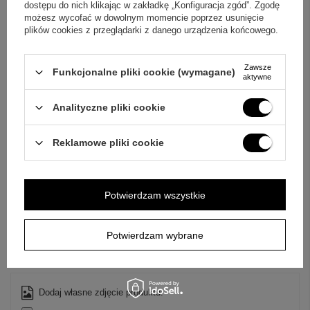
dostępu do nich klikając w zakładkę „Konfiguracja zgód”. Zgodę
możesz wycofać w dowolnym momencie poprzez usunięcie
plików cookies z przeglądarki z danego urządzenia końcowego.
Wyślij
Zawsze
Funkcjonalne pliki cookie (wymagane)
aktywne
NAPISZ SWOJĄ OPINIĘ
Analityczne pliki cookie
Reklamowe pliki cookie
Twoja ocena:
5/5
Potwierdzam wszystkie
Treść twojej opinii
Potwierdzam wybrane
Dodaj własne zdjęcie produktu: