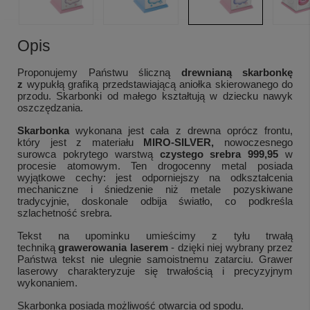
Opis
Proponujemy Państwu śliczną
drewnianą skarbonkę
z
wypukłą grafiką przedstawiającą aniołka skierowanego do
przodu. Skarbonki od małego kształtują w dziecku nawyk
oszczędzania.
Skarbonka
wykonana jest cała z drewna oprócz frontu,
który jest z materiału
MIRO-SILVER,
nowoczesnego
surowca pokrytego warstwą
czystego srebra 999,95
w
procesie atomowym. Ten drogocenny metal posiada
wyjątkowe cechy: jest odporniejszy na odkształcenia
mechaniczne i śniedzenie niż metale pozyskiwane
tradycyjnie, doskonale odbija światło, co podkreśla
szlachetność srebra.
Tekst na upominku umieścimy z tyłu trwałą
techniką
grawerowania laserem
- dzięki niej wybrany przez
Państwa tekst nie ulegnie samoistnemu zatarciu. Grawer
laserowy charakteryzuje się trwałością i precyzyjnym
wykonaniem.
Skarbonka posiada możliwość otwarcia od spodu.