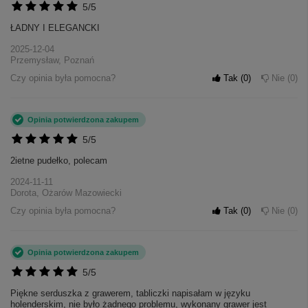
5/5
ŁADNY I ELEGANCKI
2025-12-04
Przemysław, Poznań
Czy opinia była pomocna?
Tak
0
Nie
0
Opinia potwierdzona zakupem
5/5
2ietne pudełko, polecam
2024-11-11
Dorota, Ożarów Mazowiecki
Czy opinia była pomocna?
Tak
0
Nie
0
Opinia potwierdzona zakupem
5/5
Piękne serduszka z grawerem, tabliczki napisałam w języku
holenderskim, nie było żadnego problemu, wykonany grawer jest