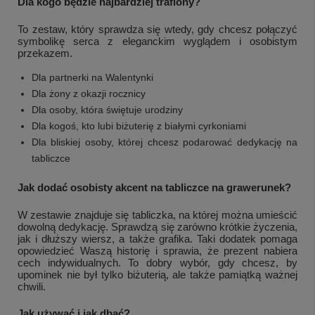
Dla kogo będzie najbardziej trafiony?
To zestaw, który sprawdza się wtedy, gdy chcesz połączyć
symbolikę serca z eleganckim wyglądem i osobistym
przekazem.
Dla partnerki na Walentynki
Dla żony z okazji rocznicy
Dla osoby, która świętuje urodziny
Dla kogoś, kto lubi biżuterię z białymi cyrkoniami
Dla bliskiej osoby, której chcesz podarować dedykację na
tabliczce
Jak dodać osobisty akcent na tabliczce na grawerunek?
W zestawie znajduje się tabliczka, na której można umieścić
dowolną dedykację. Sprawdzą się zarówno krótkie życzenia,
jak i dłuższy wiersz, a także grafika. Taki dodatek pomaga
opowiedzieć Waszą historię i sprawia, że prezent nabiera
cech indywidualnych. To dobry wybór, gdy chcesz, by
upominek nie był tylko biżuterią, ale także pamiątką ważnej
chwili.
Jak używać i jak dbać?