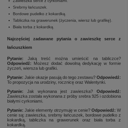
Zawieszka serce z cyrkoniami.
Srebrny łańcuszek.
Bordowe pudełko z kokardką.
Tabliczka na grawerunek (życzenia, wiersz lub grafikę).
Biała torba z kokardką.
Najczęściej zadawane pytania o zawieszkę serce z
łańcuszkiem
Pytanie:
Jaką treść można umieścić na tabliczce?
Odpowiedź:
Możesz dodać dowolną dedykację w formie
życzeń, wiersza lub grafiki.
Pytanie:
Jakie okazje pasują do tego zestawu?
Odpowiedź:
To propozycja na urodziny, rocznicę oraz Walentynki.
Pytanie:
Jak wykonana jest zawieszka?
Odpowiedź:
Zawieszka została wykonana z próby srebra 925 i ozdobiona
białymi cyrkoniami.
Pytanie:
Jakie elementy otrzymuję w cenie?
Odpowiedź:
W
cenie są: zawieszka, srebrny łańcuszek, bordowe pudełko z
kokardką, tabliczka na grawerunek oraz biała torba z
kokardką.