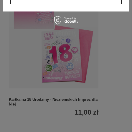
Kartka na 18 Urodziny - Nieziemskich Imprez dla
Niej
11,00 zł