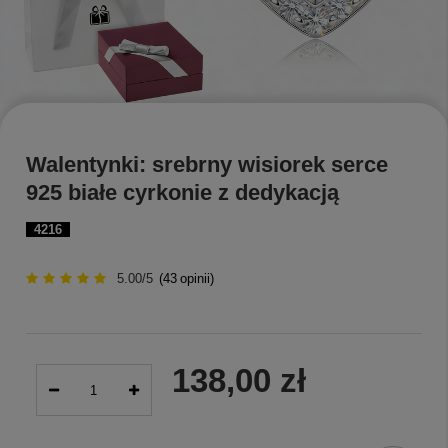
Walentynki: srebrny wisiorek serce
925 białe cyrkonie z dedykacją
4216
5.00/5
(
43
opinii)
138,00 zł