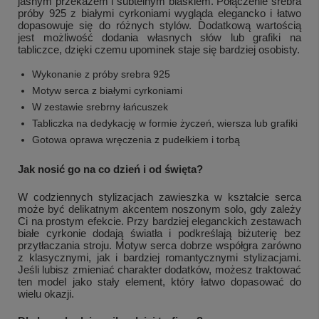
jasnym przekazem i subtelnym blaskiem. Połączenie srebra
próby 925 z białymi cyrkoniami wygląda elegancko i łatwo
dopasowuje się do różnych stylów. Dodatkową wartością
jest możliwość dodania własnych słów lub grafiki na
tabliczce, dzięki czemu upominek staje się bardziej osobisty.
Wykonanie z próby srebra 925
Motyw serca z białymi cyrkoniami
W zestawie srebrny łańcuszek
Tabliczka na dedykację w formie życzeń, wiersza lub grafiki
Gotowa oprawa wręczenia z pudełkiem i torbą
Jak nosić go na co dzień i od święta?
W codziennych stylizacjach zawieszka w kształcie serca
może być delikatnym akcentem noszonym solo, gdy zależy
Ci na prostym efekcie. Przy bardziej eleganckich zestawach
białe cyrkonie dodają światła i podkreślają biżuterię bez
przytłaczania stroju. Motyw serca dobrze współgra zarówno
z klasycznymi, jak i bardziej romantycznymi stylizacjami.
Jeśli lubisz zmieniać charakter dodatków, możesz traktować
ten model jako stały element, który łatwo dopasować do
wielu okazji.