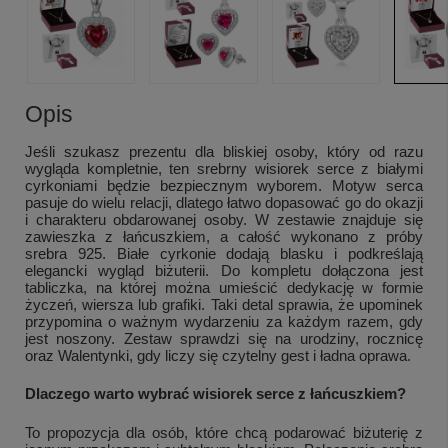
Opis
Jeśli szukasz prezentu dla bliskiej osoby, który od razu
wygląda kompletnie, ten srebrny wisiorek serce z białymi
cyrkoniami będzie bezpiecznym wyborem. Motyw serca
pasuje do wielu relacji, dlatego łatwo dopasować go do okazji
i charakteru obdarowanej osoby. W zestawie znajduje się
zawieszka z łańcuszkiem, a całość wykonano z próby
srebra 925. Białe cyrkonie dodają blasku i podkreślają
elegancki wygląd biżuterii. Do kompletu dołączona jest
tabliczka, na której można umieścić dedykację w formie
życzeń, wiersza lub grafiki. Taki detal sprawia, że upominek
przypomina o ważnym wydarzeniu za każdym razem, gdy
jest noszony. Zestaw sprawdzi się na urodziny, rocznicę
oraz Walentynki, gdy liczy się czytelny gest i ładna oprawa.
Dlaczego warto wybrać wisiorek serce z łańcuszkiem?
To propozycja dla osób, które chcą podarować biżuterię z