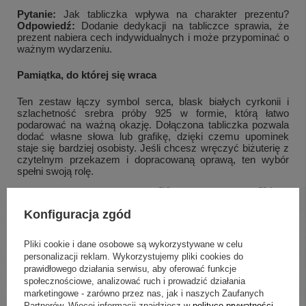
Pytanie:
Jak tabliczka wpływa na charakter prezentu?
Odpowiedź:
Dodanie dedykacji na tabliczce sprawia, że
prezent nabiera cech indywidualnych i może przypominać o
ważnym wydarzeniu.
Pamiątka, do której się wraca
Ten zestaw łączy symbol serca, blask białych cyrkonii i
szlachetność srebra próby 925 w formie, którą łatwo
podarować na ważną okazję. Dołączona tabliczka pozwala
dodać własne słowa lub grafikę, dzięki czemu upominek
staje się bardziej osobisty. Jeśli chcesz wręczyć biżuterię z
czytelnym przekazem i dopracowaną oprawą, ten wybór
spełni swoją rolę.
Konfiguracja zgód
+
4
Pliki cookie i dane osobowe są wykorzystywane w celu
personalizacji reklam. Wykorzystujemy pliki cookies do
Zobacz więcej
prawidłowego działania serwisu, aby oferować funkcje
społecznościowe, analizować ruch i prowadzić działania
marketingowe - zarówno przez nas, jak i naszych Zaufanych
Partnerów. Więcej informacji znajdziesz w
polityce prywatności
.