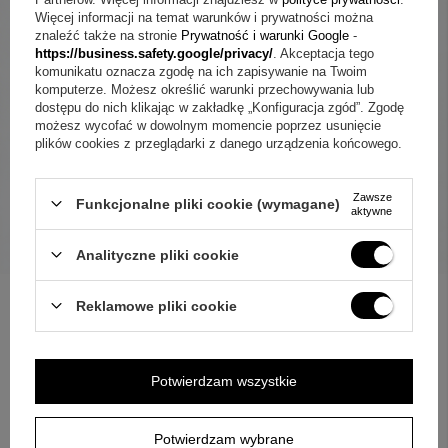
Więcej informacji na temat warunków i prywatności można
znaleźć także na stronie
Prywatność i warunki Google
-
https://business.safety.google/privacy/
. Akceptacja tego
komunikatu oznacza zgodę na ich zapisywanie na Twoim
komputerze. Możesz określić warunki przechowywania lub
dostępu do nich klikając w zakładkę „Konfiguracja zgód”. Zgodę
możesz wycofać w dowolnym momencie poprzez usunięcie
plików cookies z przeglądarki z danego urządzenia końcowego.
Zawsze
Funkcjonalne pliki cookie (wymagane)
aktywne
Analityczne pliki cookie
Reklamowe pliki cookie
ZOBACZ CO KLIENCI ZAKUPILI
Z TYM TOWAREM
Potwierdzam wszystkie
Potwierdzam wybrane