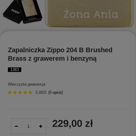
Zapalniczka Zippo 204 B Brushed
Brass z grawerem i benzyną
1383
Wieczysta gwarancja
5.00/5
(
5
opinii)
229,00 zł