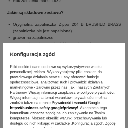
Rok założenia marki: 1932
Jakie są składowe zestawu?
Oryginalna zapalniczka Zippo 204 B BRUSHED BRASS
(zapalniczka nie jest napełniona)
grawer na zapalniczce
grawer nie może przechodzić przez łączenie
w kolorze zapalniczki
Konfiguracja zgód
w cenie jest grawerunek jednostronny (góra i dół)
oryginalna benzyna Zippo
Pliki cookie i dane osobowe są wykorzystywane w celu
oryginalne etui, pudełko producenta
personalizacji reklam. Wykorzystujemy pliki cookies do
wieczysta gwarancja producenta Zippo
prawidłowego działania serwisu, aby oferować funkcje
społecznościowe, analizować ruch i prowadzić działania
marketingowe - zarówno przez nas, jak i naszych Zaufanych
Masz pytania? Sprawdź odpowiedzi
Partnerów. Więcej informacji znajdziesz w
polityce prywatności
.
Więcej informacji na temat warunków i prywatności można
Pytanie:
Jakie wykończenie ma ta zapalniczka?
znaleźć także na stronie
Prywatność i warunki Google
-
Odpowiedź:
Ma powierzchnię mosiężną (złotą) matową
https://business.safety.google/privacy/
. Akceptacja tego
(szczotkowaną).
komunikatu oznacza zgodę na ich zapisywanie na Twoim
komputerze. Możesz określić warunki przechowywania lub
Pytanie:
Jak działa system Windproof?
Odpowiedź:
Umożliwia korzystanie z zapalniczki nawet przy silnym
dostępu do nich klikając w zakładkę „Konfiguracja zgód”. Zgodę