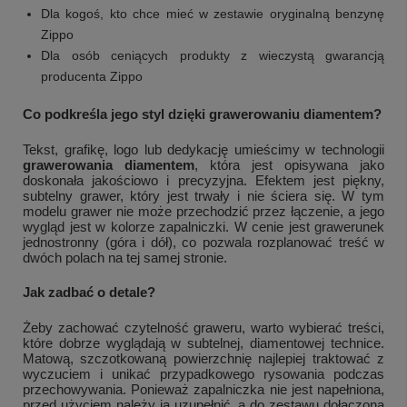
Dla kogoś, kto chce mieć w zestawie oryginalną benzynę
Zippo
Dla osób ceniących produkty z wieczystą gwarancją
producenta Zippo
Co podkreśla jego styl dzięki grawerowaniu diamentem?
Tekst, grafikę, logo lub dedykację umieścimy w technologii
grawerowania diamentem
, która jest opisywana jako
doskonała jakościowo i precyzyjna. Efektem jest piękny,
subtelny grawer, który jest trwały i nie ściera się. W tym
modelu grawer nie może przechodzić przez łączenie, a jego
wygląd jest w kolorze zapalniczki. W cenie jest grawerunek
jednostronny (góra i dół), co pozwala rozplanować treść w
dwóch polach na tej samej stronie.
Jak zadbać o detale?
Żeby zachować czytelność graweru, warto wybierać treści,
które dobrze wyglądają w subtelnej, diamentowej technice.
Matową, szczotkowaną powierzchnię najlepiej traktować z
wyczuciem i unikać przypadkowego rysowania podczas
przechowywania. Ponieważ zapalniczka nie jest napełniona,
przed użyciem należy ją uzupełnić, a do zestawu dołączona