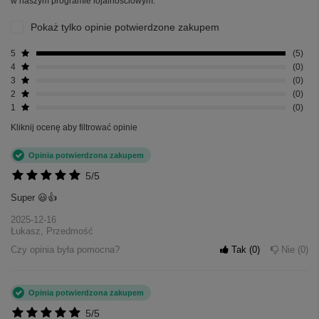
w naszym programie lojalnościowym.
Pokaż tylko opinie potwierdzone zakupem
5
5
4
0
3
0
2
0
1
0
Kliknij ocenę aby filtrować opinie
Opinia potwierdzona zakupem
5/5
Super 😃👍
2025-12-16
Łukasz, Przedmość
Czy opinia była pomocna?
Tak
0
Nie
0
Opinia potwierdzona zakupem
5/5