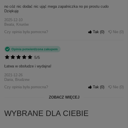
no cóż nic dodać nic ująć mega zapalniczka no po prostu cudo
Dziękuję
2025-12-10
Beata, Knurów
Czy opinia była pomocna?
Tak
0
Nie
0
Opinia potwierdzona zakupem
5/5
Łatwa w obsłudze i wydajna!
2021-12-26
Daria, Brudzew
Czy opinia była pomocna?
Tak
0
Nie
0
ZOBACZ WIĘCEJ
WYBRANE DLA CIEBIE