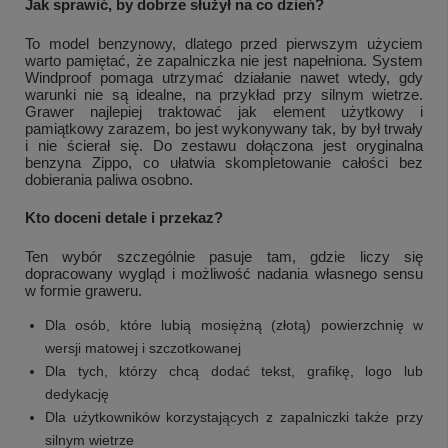
Jak sprawić, by dobrze służył na co dzień?
To model benzynowy, dlatego przed pierwszym użyciem
warto pamiętać, że zapalniczka nie jest napełniona. System
Windproof pomaga utrzymać działanie nawet wtedy, gdy
warunki nie są idealne, na przykład przy silnym wietrze.
Grawer najlepiej traktować jak element użytkowy i
pamiątkowy zarazem, bo jest wykonywany tak, by był trwały
i nie ścierał się. Do zestawu dołączona jest oryginalna
benzyna Zippo, co ułatwia skompletowanie całości bez
dobierania paliwa osobno.
Kto doceni detale i przekaz?
Ten wybór szczególnie pasuje tam, gdzie liczy się
dopracowany wygląd i możliwość nadania własnego sensu
w formie graweru.
Dla osób, które lubią mosiężną (złotą) powierzchnię w
wersji matowej i szczotkowanej
Dla tych, którzy chcą dodać tekst, grafikę, logo lub
dedykację
Dla użytkowników korzystających z zapalniczki także przy
silnym wietrze