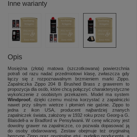
Inne warianty
Opis
Mosiężna (złota) matowa (szczotkowana) powierzchnia
potrafi od razu nadać przedmiotowi klasę, zwłaszcza gdy
łączy się z rozpoznawalnym brzmieniem marki Zippo.
Zapalniczka Zippo 204 B Brushed Brass z grawerem to
propozycja dla osób, które chcą połączyć charakterystyczne
wykończenie z osobistym przekazem. Model ma system
Windproof
, dzięki czemu można korzystać z zapalniczki
nawet przy silnym wietrze i płomień nie gaśnie. Zippo to
jedna z ikon USA, producent najbardziej znanych
zapalniczek świata, założony w 1932 roku przez Georg-a G.
Blaisdell-a w Bradford w Pensylwanii. W cenę wliczony jest
dowolny grawer na zapalniczce, co pozwala dopasować ją
do osoby obdarowanej. Zestaw obejmuje też oryginalną
benzynę Zippo oraz oryginalne etui, pudełko producenta, a