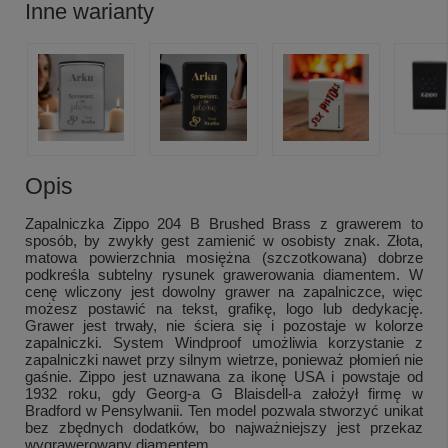
Inne warianty
Opis
Zapalniczka Zippo 204 B Brushed Brass z grawerem to
sposób, by zwykły gest zamienić w osobisty znak. Złota,
matowa powierzchnia mosiężna (szczotkowana) dobrze
podkreśla subtelny rysunek grawerowania diamentem. W
cenę wliczony jest dowolny grawer na zapalniczce, więc
możesz postawić na tekst, grafikę, logo lub dedykację.
Grawer jest trwały, nie ściera się i pozostaje w kolorze
zapalniczki. System Windproof umożliwia korzystanie z
zapalniczki nawet przy silnym wietrze, ponieważ płomień nie
gaśnie. Zippo jest uznawana za ikonę USA i powstaje od
1932 roku, gdy Georg-a G Blaisdell-a założył firmę w
Bradford w Pensylwanii. Ten model pozwala stworzyć unikat
bez zbędnych dodatków, bo najważniejszy jest przekaz
wygrawerowany diamentem.