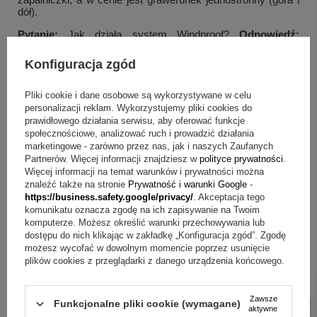
dół).
Pytanie:
Jak działa system Windproof?
Odpowiedź:
Umożliwia korzystanie z zapalniczki nawet przy silnym
wietrze, ponieważ płomień nie gaśnie.
Konfiguracja zgód
Pytanie:
Jak przygotować zapalniczkę do użycia po
otrzymaniu?
Odpowiedź:
Zapalniczka nie jest napełniona,
Pliki cookie i dane osobowe są wykorzystywane w celu
należy dodatkowo zakupić benzynkę, a producent zaleca
personalizacji reklam. Wykorzystujemy pliki cookies do
oryginalną benzynę Zippo.
prawidłowego działania serwisu, aby oferować funkcje
społecznościowe, analizować ruch i prowadzić działania
Na koniec: wybór, który ma sens
marketingowe - zarówno przez nas, jak i naszych Zaufanych
Partnerów. Więcej informacji znajdziesz w
polityce prywatności
.
Jeśli zależy Ci na klasycznej Zippo w złotym,
Więcej informacji na temat warunków i prywatności można
szczotkowanym wykończeniu, model 204 B BRUSHED
znaleźć także na stronie
Prywatność i warunki Google
-
BRASS spełnia oczekiwania bez zbędnych ozdobników.
https://business.safety.google/privacy/
. Akceptacja tego
Dostajesz oryginalną zapalniczkę z wieczystą gwarancją
komunikatu oznacza zgodę na ich zapisywanie na Twoim
producenta oraz grawer wykonywany diamentem w kolorze
komputerze. Możesz określić warunki przechowywania lub
zapalniczki. To praktyczny prezent, który można
dostępu do nich klikając w zakładkę „Konfiguracja zgód”. Zgodę
spersonalizować tekstem, grafiką, logo lub dedykacją i
możesz wycofać w dowolnym momencie poprzez usunięcie
zostawić odbiorcy coś więcej niż sam przedmiot.
plików cookies z przeglądarki z danego urządzenia końcowego.
Zawsze
Funkcjonalne pliki cookie (wymagane)
aktywne