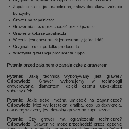
Zapalniczka nie jest napełniona, należy dodatkowo zakupić
benzynkę
Grawer na zapalniczce
Grawer nie może przechodzić przez łączenie
Grawer w kolorze zapalniczki
W cenie jest grawerunek jednostronny (góra i dół)
Oryginalne etui, pudełko producenta
Wieczysta gwarancja producenta Zippo
Pytania przed zakupem o zapalniczkę z grawerem
Pytanie:
Jaką techniką wykonywany jest grawer?
Odpowiedź:
Grawer wykonujemy w technologii
grawerowania diamentem, dzięki czemu uzyskujesz
subtelny efekt.
Pytanie:
Jakie treści można umieścić na zapalniczce?
Odpowiedź:
Możliwy jest tekst, grafika, logo lub dedykacja,
a w cenę wliczony jest dowolny grawer na zapalniczce.
Pytanie:
Czy grawer ma ograniczenia techniczne?
Odpowiedź:
Grawer nie może przechodzić przez łączenie
zapalniczki, a w cenie jest grawerunek jednostronny (góra i