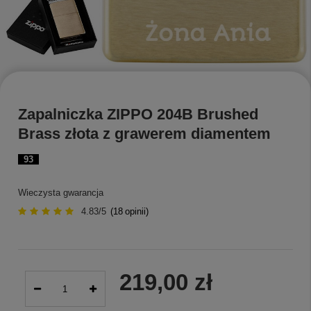
Zapalniczka ZIPPO 204B Brushed
Brass złota z grawerem diamentem
93
Wieczysta gwarancja
4.83/5
(
18
opinii)
219,00 zł