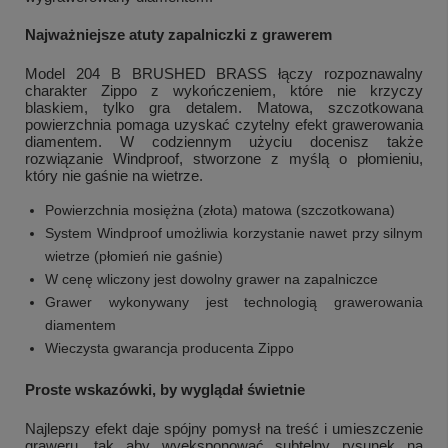
Najważniejsze atuty zapalniczki z grawerem
Model 204 B BRUSHED BRASS łączy rozpoznawalny
charakter Zippo z wykończeniem, które nie krzyczy
blaskiem, tylko gra detalem. Matowa, szczotkowana
powierzchnia pomaga uzyskać czytelny efekt grawerowania
diamentem. W codziennym użyciu docenisz także
rozwiązanie Windproof, stworzone z myślą o płomieniu,
który nie gaśnie na wietrze.
Powierzchnia mosiężna (złota) matowa (szczotkowana)
System Windproof umożliwia korzystanie nawet przy silnym
wietrze (płomień nie gaśnie)
W cenę wliczony jest dowolny grawer na zapalniczce
Grawer wykonywany jest technologią grawerowania
diamentem
Wieczysta gwarancja producenta Zippo
Proste wskazówki, by wyglądał świetnie
Najlepszy efekt daje spójny pomysł na treść i umieszczenie
graweru, tak aby wyeksponować subtelny rysunek na