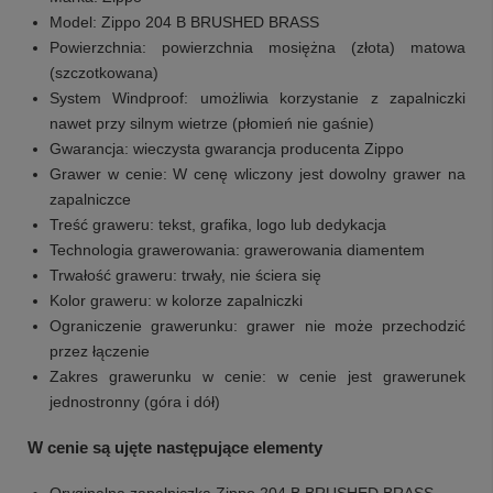
Model: Zippo 204 B BRUSHED BRASS
Powierzchnia: powierzchnia mosiężna (złota) matowa
(szczotkowana)
System Windproof: umożliwia korzystanie z zapalniczki
nawet przy silnym wietrze (płomień nie gaśnie)
Gwarancja: wieczysta gwarancja producenta Zippo
Grawer w cenie: W cenę wliczony jest dowolny grawer na
zapalniczce
Treść graweru: tekst, grafika, logo lub dedykacja
Technologia grawerowania: grawerowania diamentem
Trwałość graweru: trwały, nie ściera się
Kolor graweru: w kolorze zapalniczki
Ograniczenie grawerunku: grawer nie może przechodzić
przez łączenie
Zakres grawerunku w cenie: w cenie jest grawerunek
jednostronny (góra i dół)
W cenie są ujęte następujące elementy
Oryginalna zapalniczka Zippo 204 B BRUSHED BRASS