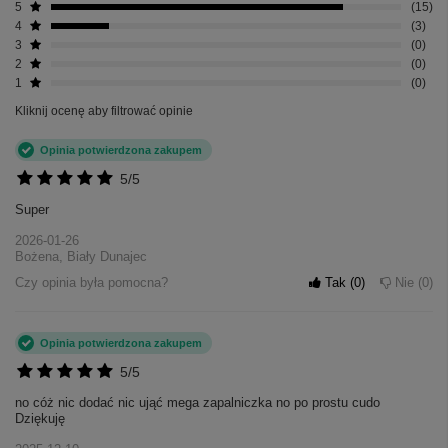
5
15
4
3
3
0
2
0
1
0
Kliknij ocenę aby filtrować opinie
Opinia potwierdzona zakupem
5/5
Super
2026-01-26
Bożena, Biały Dunajec
Czy opinia była pomocna?
Tak
0
Nie
0
Opinia potwierdzona zakupem
5/5
no cóż nic dodać nic ująć mega zapalniczka no po prostu cudo
Dziękuję