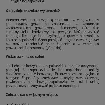
oryginalnej zapalniczki
Co buduje charakter wykonania?
Personalizacja jest tu częścią produktu – w cenę wliczony
jest dowolny grawer na zapalniczce. Do wykonania
wykorzystujemy grawerowanie diamentem, które daje
subtelny efekt i bardzo wysoką precyzję. Możesz wybrać
tekst, grafikę, logo lub dedykację, a grawer pozostaje w
kolorze zapalniczki. Warto pamiętać o ograniczeniu: grawer
nie może przechodzić przez łączenie, a w cenie jest
grawerunek jednostronny (góra i dół).
Wskazówki na co dzień
Jeśli chcesz korzystać z zapalniczki od razu po otrzymaniu,
pamiętaj, że zapalniczka nie jest napełniona i należy
+
2
dodatkowo zakupić benzynkę. Producent zaleca oryginalną
benzynę Zippo. Aby zachować estetykę szczotkowanej
Zobacz więcej
powierzchni, przechowuj zapalniczkę w etui i unikaj
przypadkowych zarysowań podczas transportu.
Zebrane dane w jednym miejscu
Marka: Zippo