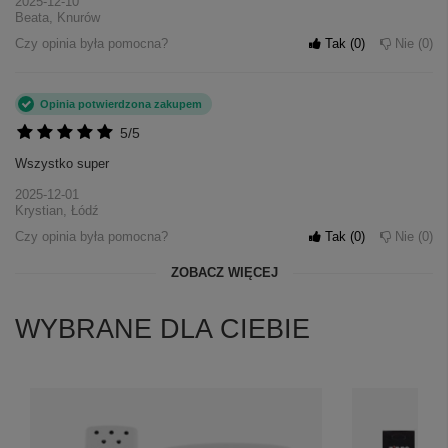
2025-12-10
Beata, Knurów
Czy opinia była pomocna?
Tak
0
Nie
0
Opinia potwierdzona zakupem
5/5
Wszystko super
2025-12-01
Krystian, Łódź
Czy opinia była pomocna?
Tak
0
Nie
0
ZOBACZ WIĘCEJ
WYBRANE DLA CIEBIE