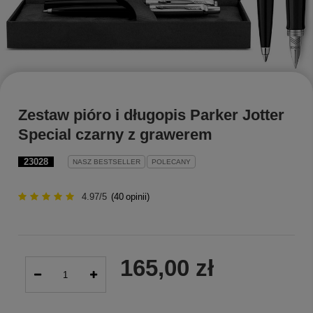
Zestaw pióro i długopis Parker Jotter
Special czarny z grawerem
23028
NASZ BESTSELLER
POLECANY
4.97/5
(
40
opinii)
165,00 zł