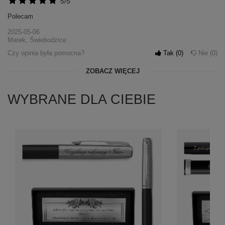
5/5
Polecam
2025-05-06
Marek, Świebodzice
Czy opinia była pomocna?
Tak
0
Nie
0
ZOBACZ WIĘCEJ
WYBRANE DLA CIEBIE