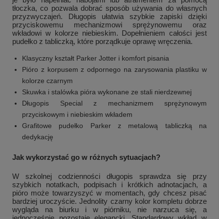
tłoczka, co pozwala dobrać sposób używania do własnych
przyzwyczajeń. Długopis ułatwia szybkie zapiski dzięki
przyciskowemu mechanizmowi sprężynowemu oraz
wkładowi w kolorze niebieskim. Dopełnieniem całości jest
pudełko z tabliczką, które porządkuje oprawę wręczenia.
Klasyczny kształt Parker Jotter i komfort pisania
Pióro z korpusem z odpornego na zarysowania plastiku w
kolorze czarnym
Skuwka i stalówka pióra wykonane ze stali nierdzewnej
Długopis Special z mechanizmem sprężynowym
przyciskowym i niebieskim wkładem
Grafitowe pudełko Parker z metalową tabliczką na
dedykację
Jak wykorzystać go w różnych sytuacjach?
W szkolnej codzienności długopis sprawdza się przy
szybkich notatkach, podpisach i krótkich adnotacjach, a
pióro może towarzyszyć w momentach, gdy chcesz pisać
bardziej uroczyście. Jednolity czarny kolor kompletu dobrze
wygląda na biurku i w piórniku, nie narzuca się, a
jednocześnie pozostaje elegancki. Standardowy wkład w