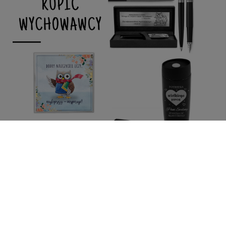
Co kupić wychowawcy na koniec roku?
Kiedy zbliża się koniec roku szkolnego, rodzice zaczynają
myśleć nad zakupem upominków dla nauczycieli i dla
wychowawcy. Co kupić wychowawcy na koniec roku? O ile
w przypadku tych pierwszych, może to być przysłowiowy