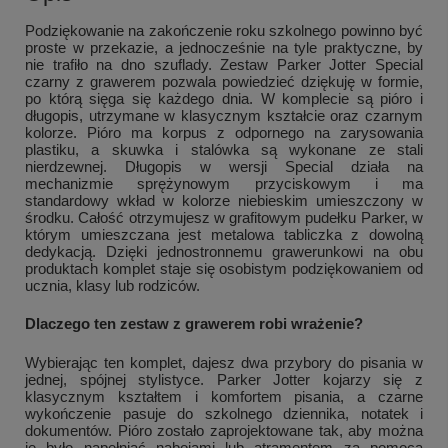
Podziękowanie na zakończenie roku szkolnego powinno być
proste w przekazie, a jednocześnie na tyle praktyczne, by
nie trafiło na dno szuflady. Zestaw Parker Jotter Special
czarny z grawerem pozwala powiedzieć dziękuję w formie,
po którą sięga się każdego dnia. W komplecie są pióro i
długopis, utrzymane w klasycznym kształcie oraz czarnym
kolorze. Pióro ma korpus z odpornego na zarysowania
plastiku, a skuwka i stalówka są wykonane ze stali
nierdzewnej. Długopis w wersji Special działa na
mechanizmie sprężynowym przyciskowym i ma
standardowy wkład w kolorze niebieskim umieszczony w
środku. Całość otrzymujesz w grafitowym pudełku Parker, w
którym umieszczana jest metalowa tabliczka z dowolną
dedykacją. Dzięki jednostronnemu grawerunkowi na obu
produktach komplet staje się osobistym podziękowaniem od
ucznia, klasy lub rodziców.
Dlaczego ten zestaw z grawerem robi wrażenie?
Wybierając ten komplet, dajesz dwa przybory do pisania w
jednej, spójnej stylistyce. Parker Jotter kojarzy się z
klasycznym kształtem i komfortem pisania, a czarne
wykończenie pasuje do szkolnego dziennika, notatek i
dokumentów. Pióro zostało zaprojektowane tak, aby można
je było napełniać nabojami lub atramentem za pomocą