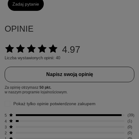
Zadaj pytanie
OPINIE
4.97
Liczba wystawionych opinii: 40
Napisz swoją opinię
Za opinię otrzymasz
50 pkt.
w naszym programie lojalnościowym.
Pokaż tylko opinie potwierdzone zakupem
5
39
4
1
3
0
2
0
1
0