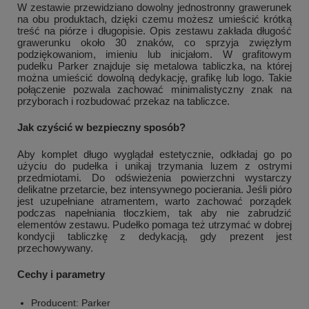
W zestawie przewidziano dowolny jednostronny grawerunek
na obu produktach, dzięki czemu możesz umieścić krótką
treść na piórze i długopisie. Opis zestawu zakłada długość
grawerunku około 30 znaków, co sprzyja zwięzłym
podziękowaniom, imieniu lub inicjałom. W grafitowym
pudełku Parker znajduje się metalowa tabliczka, na której
można umieścić dowolną dedykację, grafikę lub logo. Takie
połączenie pozwala zachować minimalistyczny znak na
przyborach i rozbudować przekaz na tabliczce.
Jak czyścić w bezpieczny sposób?
Aby komplet długo wyglądał estetycznie, odkładaj go po
użyciu do pudełka i unikaj trzymania luzem z ostrymi
przedmiotami. Do odświeżenia powierzchni wystarczy
delikatne przetarcie, bez intensywnego pocierania. Jeśli pióro
jest uzupełniane atramentem, warto zachować porządek
podczas napełniania tłoczkiem, tak aby nie zabrudzić
elementów zestawu. Pudełko pomaga też utrzymać w dobrej
kondycji tabliczkę z dedykacją, gdy prezent jest
przechowywany.
Cechy i parametry
Producent: Parker