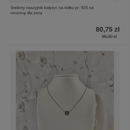
Srebrny naszyjnik księżyc na kółku pr. 925 na
rocznicę dla żony
80,75 zł
85,00 zł