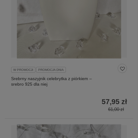
W PROMOCJI
PROMOCJA DNIA
Srebrny naszyjnik celebrytka z piórkiem –
srebro 925 dla niej
57,95 zł
61,00 zł