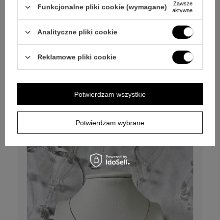
Zawsze
Funkcjonalne pliki cookie (wymagane)
aktywne
Analityczne pliki cookie
W PROMOCJI
PROMOCJA DNIA
Reklamowe pliki cookie
Srebrny naszyjnik pr. 925 z zawieszką z kilku
łańcuszków
Potwierdzam wszystkie
76,95 zł
81,00 zł
Potwierdzam wybrane