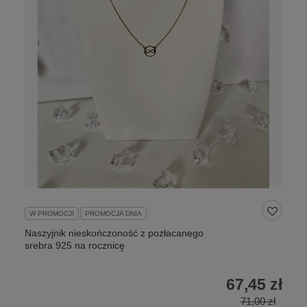
W PROMOCJI
PROMOCJA DNIA
Naszyjnik nieskończoność z pozłacanego
srebra 925 na rocznicę
67,45 zł
71,00 zł