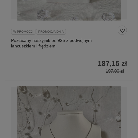
W PROMOCJI
PROMOCJA DNIA
Pozłacany naszyjnik pr. 925 z podwójnym
łańcuszkiem i frędzlem
187,15 zł
197,00 zł