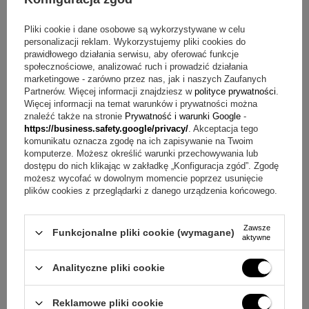
ZAPYTAJ O PRODUKT
Pliki cookie i dane osobowe są wykorzystywane w celu
personalizacji reklam. Wykorzystujemy pliki cookies do
prawidłowego działania serwisu, aby oferować funkcje
społecznościowe, analizować ruch i prowadzić działania
Jeżeli powyższy opis jest dla Ciebie niewystarczający, prześlij nam
marketingowe - zarówno przez nas, jak i naszych Zaufanych
swoje pytanie odnośnie tego produktu. Postaramy się odpowiedzieć tak
szybko jak tylko będzie to możliwe.
Dane są przetwarzane zgodnie z
Partnerów. Więcej informacji znajdziesz w
polityce prywatności
.
polityką prywatności
. Przesyłając je, akceptujesz jej postanowienia.
Więcej informacji na temat warunków i prywatności można
znaleźć także na stronie
Prywatność i warunki Google
-
https://business.safety.google/privacy/
. Akceptacja tego
E-mail
komunikatu oznacza zgodę na ich zapisywanie na Twoim
komputerze. Możesz określić warunki przechowywania lub
dostępu do nich klikając w zakładkę „Konfiguracja zgód”. Zgodę
możesz wycofać w dowolnym momencie poprzez usunięcie
Pytanie
plików cookies z przeglądarki z danego urządzenia końcowego.
Zawsze
Funkcjonalne pliki cookie (wymagane)
aktywne
Analityczne pliki cookie
Wyślij
Reklamowe pliki cookie