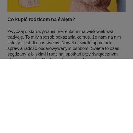
Co kupić rodzicom na święta?
Zwyczaj obdarowywania prezentami ma wielowiekową
tradycję. To miły sposób pokazania komuś, że nam na nim
zależy i jest dla nas ważny. Nawet niewielki upominek
sprawia radość obdarowywanym osobom. Święta to czas
spędzany z bliskimi i rodziną, spotkań przy świątecznym
stole i prezentów. Warto postarać się, aby podarowane
upominki były wyjątkowe.
Czytaj więcej
MOJE KONTO
INFORMACJE