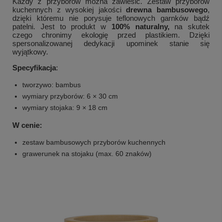
Każdy z przyborów można zawiesić.
Zestaw przyborów
kuchennych z wysokiej jakości
drewna bambusowego
,
dzięki któremu nie porysuje teflonowych garnków bądź
patelni. Jest to produkt w
100% naturalny,
na skutek
czego chronimy ekologię przed plastikiem. Dzięki
spersonalizowanej dedykacji upominek stanie się
wyjątkowy.
Specyfikacja
:
tworzywo: bambus
wymiary przyborów: 6 × 30 cm
wymiary stojaka: 9 × 18 cm
W cenie:
zestaw bambusowych przyborów kuchennych
grawerunek na stojaku (max. 60 znaków)