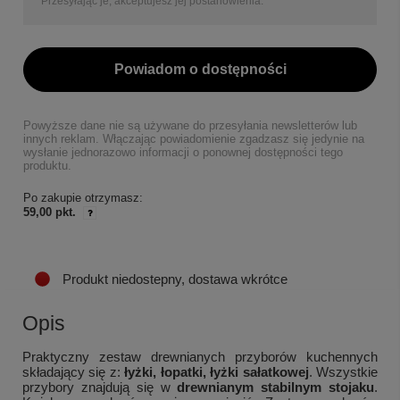
Przesyłając je, akceptujesz jej postanowienia.
Powiadom o dostępności
Powyższe dane nie są używane do przesyłania newsletterów lub
innych reklam. Włączając powiadomienie zgadzasz się jedynie na
wysłanie jednorazowo informacji o ponownej dostępności tego
produktu.
Po zakupie otrzymasz:
59,00 pkt.
Produkt niedostepny, dostawa wkrótce
Opis
Praktyczny zestaw drewnianych przyborów kuchennych
składający się z:
łyżki, łopatki, łyżki sałatkowej
. Wszystkie
przybory znajdują się w
drewnianym stabilnym stojaku
.