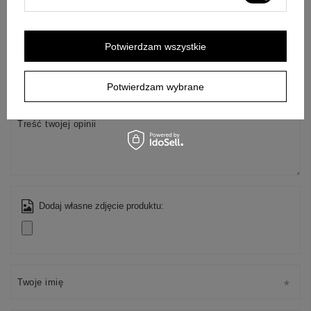
NAPISZ SWOJĄ OPINIĘ
Potwierdzam wszystkie
Twoja ocena:
5/5
Potwierdzam wybrane
Treść twojej opinii
Dodaj własne zdjęcie produktu:
Twoje imię