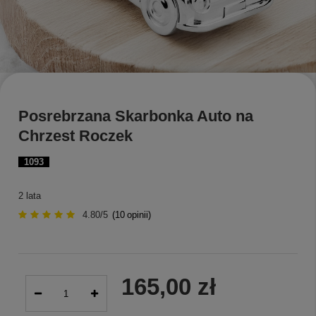
Posrebrzana Skarbonka Auto na
Chrzest Roczek
1093
2 lata
4.80/5
(
10
opinii)
165,00 zł