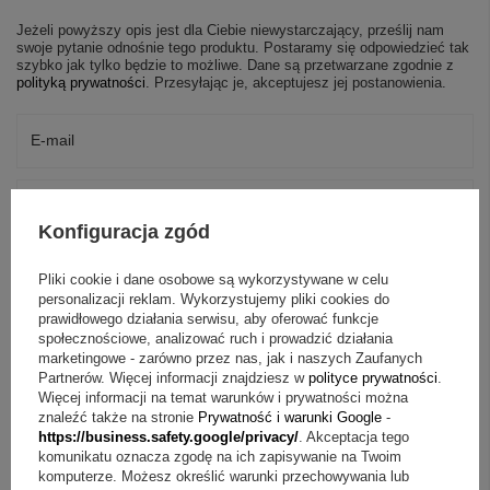
Jeżeli powyższy opis jest dla Ciebie niewystarczający, prześlij nam
swoje pytanie odnośnie tego produktu. Postaramy się odpowiedzieć tak
szybko jak tylko będzie to możliwe.
Dane są przetwarzane zgodnie z
polityką prywatności
. Przesyłając je, akceptujesz jej postanowienia.
E-mail
Pytanie
Konfiguracja zgód
Pliki cookie i dane osobowe są wykorzystywane w celu
personalizacji reklam. Wykorzystujemy pliki cookies do
prawidłowego działania serwisu, aby oferować funkcje
społecznościowe, analizować ruch i prowadzić działania
Wyślij
marketingowe - zarówno przez nas, jak i naszych Zaufanych
Partnerów. Więcej informacji znajdziesz w
polityce prywatności
.
Więcej informacji na temat warunków i prywatności można
znaleźć także na stronie
Prywatność i warunki Google
-
https://business.safety.google/privacy/
. Akceptacja tego
OPINIE
komunikatu oznacza zgodę na ich zapisywanie na Twoim
komputerze. Możesz określić warunki przechowywania lub