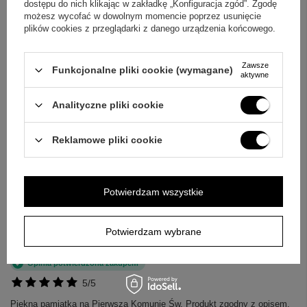
dostępu do nich klikając w zakładkę „Konfiguracja zgód”. Zgodę
4.80
możesz wycofać w dowolnym momencie poprzez usunięcie
plików cookies z przeglądarki z danego urządzenia końcowego.
Liczba wystawionych opinii: 10
Zawsze
Funkcjonalne pliki cookie (wymagane)
Napisz swoją opinię
aktywne
Za opinię otrzymasz
50 pkt.
Analityczne pliki cookie
w naszym programie lojalnościowym.
Pokaż tylko opinie potwierdzone zakupem
Reklamowe pliki cookie
5
8
4
2
Potwierdzam wszystkie
3
0
2
0
1
0
Potwierdzam wybrane
+
4
Kliknij ocenę aby filtrować opinie
Zobacz więcej
Opinia potwierdzona zakupem
5/5
Piękna pamiątka na Pierwszą Komunię Św. Produkt zgodny z opisem.