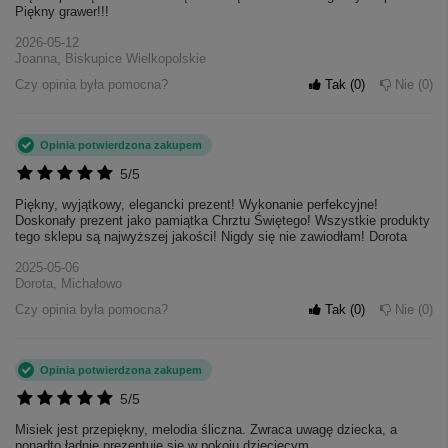
Piękny grawer!!!
2026-05-12
Joanna, Biskupice Wielkopolskie
Czy opinia była pomocna?
Tak
0
Nie
0
Opinia potwierdzona zakupem
5/5
Piękny, wyjątkowy, elegancki prezent! Wykonanie perfekcyjne!
Doskonały prezent jako pamiątka Chrztu Świętego! Wszystkie produkty
tego sklepu są najwyższej jakości! Nigdy się nie zawiodłam! Dorota
2025-05-06
Dorota, Michałowo
Czy opinia była pomocna?
Tak
0
Nie
0
Opinia potwierdzona zakupem
5/5
Misiek jest przepiękny, melodia śliczna. Zwraca uwagę dziecka, a
ponadto ładnie prezentuje się w pokoju dziecięcym.