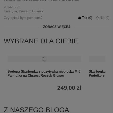
2024-10-21
Krystyna, Pruszcz Gdański
Czy opinia była pomocna?
Tak
0
Nie
0
ZOBACZ WIĘCEJ
WYBRANE DLA CIEBIE
Srebrna Skarbonka z pozytywką niebieska Miś
Skarbonka Błęk
Pamiątka na Chrzest Roczek Grawer
Pudełko z dedy
249,00 zł
Z NASZEGO BLOGA