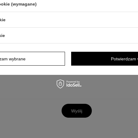
cookie (wymagane)
kie
y opis jest dla Ciebie niewystarczający, prześlij nam swoje pytanie odn
odpowiedzieć tak szybko jak tylko będzie to możliwe.
Dane są przetwa
tności
. Przesyłając je, akceptujesz jej postanowienia.
kie
dzam wybrane
Potwierdzam 
Wyślij