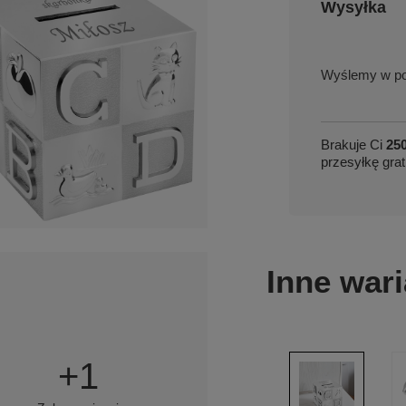
Wysyłka
w po
Brakuje Ci
250
przesyłkę grat
Inne wari
+
1