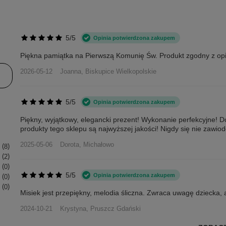
5/5
Opinia potwierdzona zakupem
Piękna pamiątka na Pierwszą Komunię Św. Produkt zgodny z opi
2026-05-12
Joanna, Biskupice Wielkopolskie
5/5
Opinia potwierdzona zakupem
Piękny, wyjątkowy, elegancki prezent! Wykonanie perfekcyjne! 
produkty tego sklepu są najwyższej jakości! Nigdy się nie zawio
2025-05-06
Dorota, Michałowo
8
2
0
5/5
Opinia potwierdzona zakupem
0
0
Misiek jest przepiękny, melodia śliczna. Zwraca uwagę dziecka, 
2024-10-21
Krystyna, Pruszcz Gdański