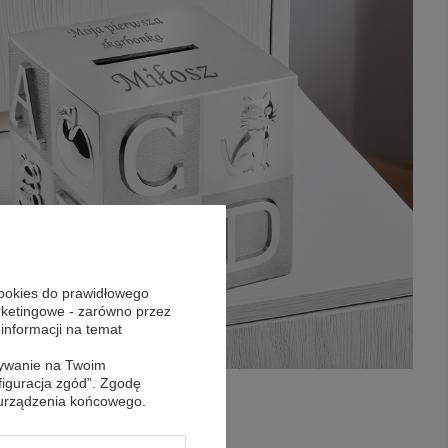
cookies do prawidłowego
arketingowe - zarówno przez
 informacji na temat
sywanie na Twoim
figuracja zgód”. Zgodę
 urządzenia końcowego.