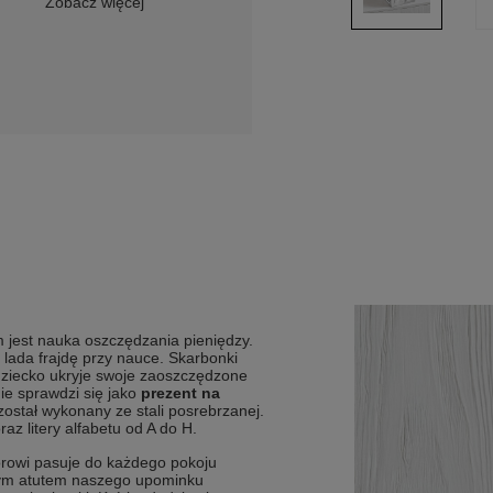
Zobacz więcej
jest nauka oszczędzania pieniędzy.
lada frajdę przy nauce. S
karbonki
dziecko ukryje swoje zaoszczędzone
ie sprawdzi się jako
prezent na
został wykonany ze stali posrebrzanej.
az litery alfabetu od A do H.
orowi pasuje do każdego pokoju
m atutem naszego upominku