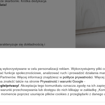
ze skarbonki. Krótka dedykacja
lata!
akteryzuje się dokładnością i
 i pod wlotem, proszę określić co
są wykorzystywane w celu personalizacji reklam. Wykorzystujemy pliki 
wać funkcje społecznościowe, analizować ruch i prowadzić działania m
biony losowo)
 Partnerów. Więcej informacji znajdziesz w
polityce prywatności
. Więcej
a znaleźć także na stronie
Prywatność i warunki Google
-
gle/privacy/
. Akceptacja tego komunikatu oznacza zgodę na ich zapi
warunki przechowywania lub dostępu do nich klikając w zakładkę „Kon
momencie poprzez usunięcie plików cookies z przeglądarki z danego