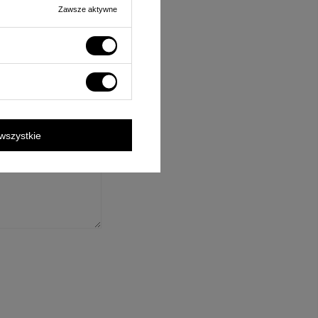
Zawsze aktywne
ośnie tego produktu.
rzane zgodnie z
wszystkie