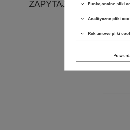
ZAPYTAJ O PRODUKT
Funkcjonalne pliki 
Analityczne pliki coo
Jeżeli powyższ
Postaramy się 
polityką prywa
Reklamowe pliki coo
E-mail
Potwier
Pytanie