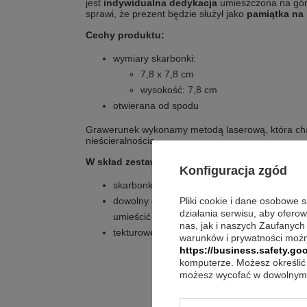
jest
indywidualna dedykacja
umieszczona na gór
sprawi, że prezent będzie służył jako
pamiątka na 
Cechy produktu:
wymiary skarbonki:
7,8 x 7,8 cm
wysokość: 7,8 cm
otwierana od spodu
Grawerunek wykonamy metodą laserową, która char
nieścieralnością.
W skład zestawu wchodzi:
Konfiguracja zgód
skarbonka w kształcie sześcianu
dowolny grawerunek na górze skarbonki (nad
Pliki cookie i dane osobowe 
działania serwisu, aby ofero
umieścić gdzie, inaczej grawer zostanie zro
nas, jak i naszych Zaufanych
tekturowe oryginalne pudełko od producenta
warunków i prywatności możn
https://business.safety.goo
komputerze. Możesz określić 
możesz wycofać w dowolnym 