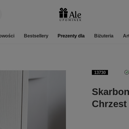
owości
Bestsellery
Prezenty dla
Biżuteria
Ar
13730
Skarbo
Chrzest