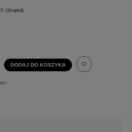
/5
(
10
opinii)
DODAJ DO KOSZYKA
asz: