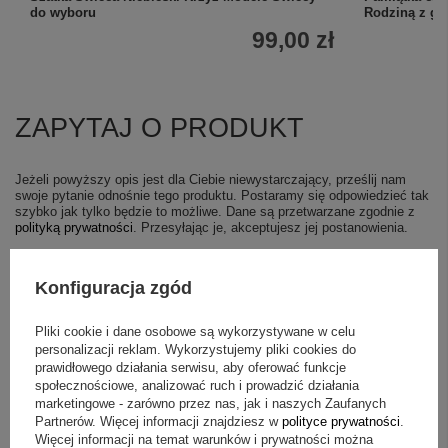
do wyboru
Rodziną z g
99,00 zł
ZAPYTAJ O PRODUKT
Jeżeli powyższy opis jest dla Ciebie niewystarczający, prześlij nam
swoje pytanie odnośnie tego produktu. Postaramy się odpowiedzieć tak
szybko jak tylko będzie to możliwe.
Dane są przetwarzane zgodnie z
polityką prywatności
. Przesyłając je, akceptujesz jej postanowienia.
E-mail
Konfiguracja zgód
Pliki cookie i dane osobowe są wykorzystywane w celu
Pytanie
personalizacji reklam. Wykorzystujemy pliki cookies do
prawidłowego działania serwisu, aby oferować funkcje
społecznościowe, analizować ruch i prowadzić działania
marketingowe - zarówno przez nas, jak i naszych Zaufanych
Partnerów. Więcej informacji znajdziesz w
polityce prywatności
.
Więcej informacji na temat warunków i prywatności można