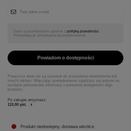
Dane są przetwarzane zgodnie z
polityką prywatności
.
Przesyłając je, akceptujesz jej postanowienia.
Powiadom o dostępności
Powyższe dane nie są używane do przesyłania newsletterów lub
innych reklam. Włączając powiadomienie zgadzasz się jedynie na
wysłanie jednorazowo informacji o ponownej dostępności tego
produktu.
Po zakupie otrzymasz:
119,00 pkt.
Produkt niedostepny, dostawa wkrótce