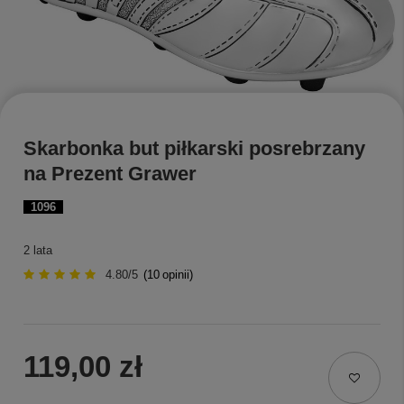
Skarbonka but piłkarski posrebrzany
na Prezent Grawer
1096
2 lata
4.80/5
(
10
opinii)
119,00 zł