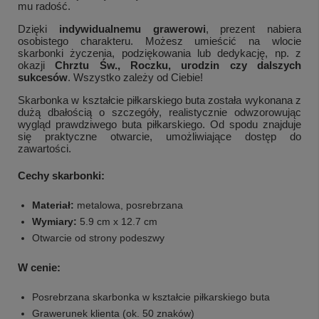
mu radość.
Dzięki
indywidualnemu grawerowi
, prezent nabiera
osobistego charakteru. Możesz umieścić na wlocie
skarbonki życzenia, podziękowania lub dedykację, np. z
okazji
Chrztu Św., Roczku, urodzin czy dalszych
sukcesów
. Wszystko zależy od Ciebie!
Skarbonka w kształcie piłkarskiego buta została wykonana z
dużą dbałością o szczegóły, realistycznie odwzorowując
wygląd prawdziwego buta piłkarskiego. Od spodu znajduje
się praktyczne otwarcie, umożliwiające dostęp do
zawartości.
Cechy skarbonki:
Materiał:
metalowa, posrebrzana
Wymiary:
5.9 cm x 12.7 cm
Otwarcie od strony podeszwy
W cenie:
Posrebrzana skarbonka w kształcie piłkarskiego buta
Grawerunek klienta (ok. 50 znaków)