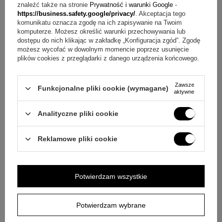
znaleźć także na stronie
Prywatność i warunki Google
-
Wyślij
https://business.safety.google/privacy/
. Akceptacja tego
komunikatu oznacza zgodę na ich zapisywanie na Twoim
komputerze. Możesz określić warunki przechowywania lub
dostępu do nich klikając w zakładkę „Konfiguracja zgód”. Zgodę
możesz wycofać w dowolnym momencie poprzez usunięcie
OPINIE
plików cookies z przeglądarki z danego urządzenia końcowego.
4.80
Zawsze
Funkcjonalne pliki cookie (wymagane)
aktywne
Liczba wystawionych opinii: 10
Analityczne pliki cookie
Napisz swoją opinię
Reklamowe pliki cookie
Za opinię otrzymasz
50 pkt.
w naszym programie lojalnościowym.
Potwierdzam wszystkie
Pokaż tylko opinie potwierdzone zakupem
5
8
4
2
Potwierdzam wybrane
3
0