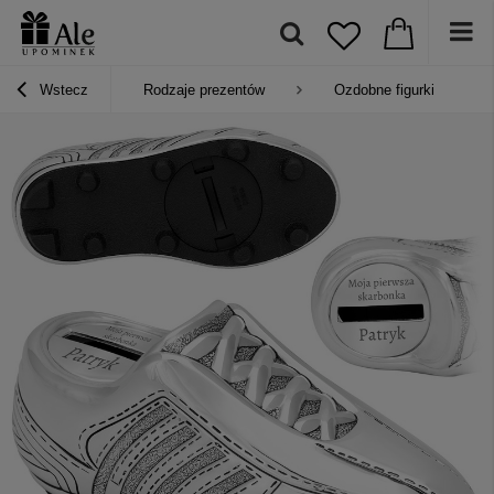
Wstecz
Rodzaje prezentów
Ozdobne figurki