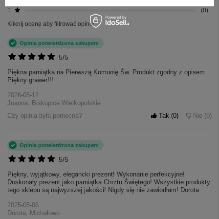
2
0
1
0
Kliknij ocenę aby filtrować opinie
Opinia potwierdzona zakupem
5/5
Piękna pamiątka na Pierwszą Komunię Św. Produkt zgodny z opisem.
Piękny grawer!!!
2026-05-12
Joanna, Biskupice Wielkopolskie
Czy opinia była pomocna?
Tak
0
Nie
0
Opinia potwierdzona zakupem
5/5
Piękny, wyjątkowy, elegancki prezent! Wykonanie perfekcyjne!
Doskonały prezent jako pamiątka Chrztu Świętego! Wszystkie produkty
tego sklepu są najwyższej jakości! Nigdy się nie zawiodłam! Dorota
2025-05-06
Dorota, Michałowo