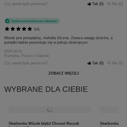
Czy opinia była pomocna?
Tak
0
Nie
0
Opinia potwierdzona zakupem
5/5
Misiek jest przepiękny, melodia śliczna. Zwraca uwagę dziecka, a
ponadto ładnie prezentuje się w pokoju dziecięcym.
2024-10-21
Krystyna, Pruszcz Gdański
Czy opinia była pomocna?
Tak
0
Nie
0
ZOBACZ WIĘCEJ
WYBRANE DLA CIEBIE
Skarbonka Wózek błękit Chrzest Roczek
Skarbonka ABC