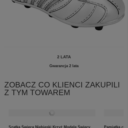
2 LATA
Gwarancja 2 lata
ZOBACZ CO KLIENCI ZAKUPILI
+
2
Z TYM TOWAREM
Zobacz więcej
Szatka Świeca Niebieski Krzyż Modele Świecy
Pamiątka chr