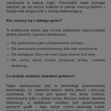
zamykania w trakcie zajęć. Personalny napis pomaga
odróżnić go od innych kubków w pokoju nauczycielskim i
buduje miłe skojarzenie z osobą obdarowującą.
Kto ucieszy się z takiego gestu?
To praktyczny wybór, gdy chcesz podarować nauczycielowi
drobny prezent z jasnym przekazem.
Dla wychowawcy jako podziękowanie od klasy.
Dla nauczyciela przedmiotowego jako miłe wyróżnienie.
Dla pedagoga, który lubi mieć napój zawsze pod ręką.
Dla osoby, której chcesz przekazać krótką, osobistą
dedykację.
Co buduje osobisty charakter graweru?
Napis wykonywany jest w technologii grawerowania
laserowego, co zapewnia bardzo dobrą jakość i precyzję
wykonania. W cenie jest grawer bez limitu znaków,
wykonywany tylko z jednej strony. Możesz wybrać dowolną
dedykację, a dodatkowo możliwe jest grawerowanie
prostych grafik / logo, dzięki czemu powstaje kubek
termiczny z logo lub spójnym symbolem klasy. Jeśli zależy