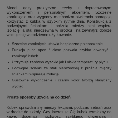
Model łączy praktyczne cechy z dopracowanym
wykończeniem i personalnym akcentem. Szczelne
zamknięcie oraz wygodny mechanizm otwierania pomagają
korzystać z kubka w szybkim rytmie dnia. Konstrukcja z
podwójnymi ściankami i próżnią między nimi wspiera
izolację, a stal nierdzewna w środku i na zewnątrz dobrze
wpisuje się w codzienne użytkowanie.
Szczelne zamknięcie ułatwia bezpieczne przenoszenie.
Funkcja push open / close pozwala szybko otworzyć i
zamknąć kubek.
Utrzymuje zarówno wysokie jak i niskie temperatury płynu.
Podwójne ścianki ze stali nierdzewnej z próżnią między
ściankami wspierają izolację.
Gustowne wykończenie i czarny kolor tworzą klasyczny
wygląd.
Proste sposoby użycia na co dzień
+
1
Kubek sprawdza się między lekcjami, podczas zebrań oraz
w drodze do szkoły. Gdy interesuje Cię kubek termiczny na
Zobacz więcej
kawę, docenisz możliwość szybkiego otwierania i