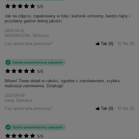
5/5
Jak na zdjęciu, zapakowany w folię i kartonik ochronny, bardzo fajny i
przydatny gadżet dobrej jakości
2023-10-11
MAGDALENA, Wolsztyn
Czy opinia była pomocna?
Tak
0
Nie
0
Opinia potwierdzona zakupem
5/5
Witam! Towar dotarł w całości, zgodnie z zamówieniem, szybka
realizacja zamówienia. Dziękuję!
2023-06-09
Irena, Damnica
Czy opinia była pomocna?
Tak
0
Nie
0
Opinia potwierdzona zakupem
5/5