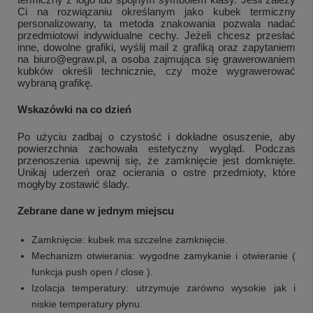
Ci na rozwiązaniu określanym jako kubek termiczny
personalizowany, ta metoda znakowania pozwala nadać
przedmiotowi indywidualne cechy. Jeżeli chcesz przesłać
inne, dowolne grafiki, wyślij mail z grafiką oraz zapytaniem
na biuro@egraw.pl, a osoba zajmująca się grawerowaniem
kubków określi technicznie, czy może wygrawerować
wybraną grafikę.
Wskazówki na co dzień
Po użyciu zadbaj o czystość i dokładne osuszenie, aby
powierzchnia zachowała estetyczny wygląd. Podczas
przenoszenia upewnij się, że zamknięcie jest domknięte.
Unikaj uderzeń oraz ocierania o ostre przedmioty, które
mogłyby zostawić ślady.
Zebrane dane w jednym miejscu
Zamknięcie: kubek ma szczelne zamknięcie.
Mechanizm otwierania: wygodne zamykanie i otwieranie (
funkcja push open / close ).
Izolacja temperatury: utrzymuje zarówno wysokie jak i
niskie temperatury płynu.