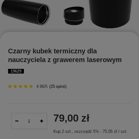
Czarny kubek termiczny dla
nauczyciela z grawerem laserowym
19629
4.96/5
(
25
opinii)
79,00 zł
Kup
2
szt.
, oszczędź
5
%
-
75,05 zł
/
szt.