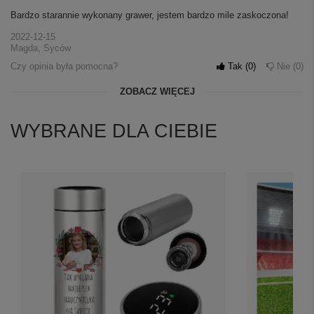
Bardzo starannie wykonany grawer, jestem bardzo mile zaskoczona!
2022-12-15
Magda, Syców
Czy opinia była pomocna?
Tak
0
Nie
0
ZOBACZ WIĘCEJ
WYBRANE DLA CIEBIE