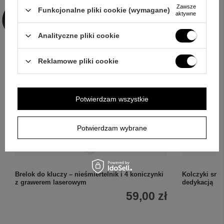
Zawsze
Funkcjonalne pliki cookie (wymagane)
aktywne
Analityczne pliki cookie
Reklamowe pliki cookie
ZOBACZ CO KLIENCI ZAKUPILI
Potwierdzam wszystkie
Z TYM TOWAREM
Potwierdzam wybrane
Brelok do kluczy – nieśmiertelnik i 4 koniczynki
Kolczyki sreb
z grawerem laserowym
dedykacją
59,00 zł