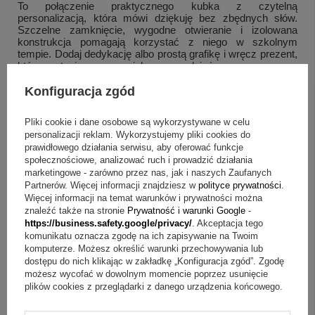
To połączenie praktycznego kubka z czytelną
personalizacją, która mówi dziękuję bez zbędnych słów.
Szczelne zamknięcie, wygodne otwieranie i izolowana
konstrukcja pomagają korzystać z niego w szkolnym
tempie. Dodaj dedykację albo prostą grafikę i wręcz prezent,
który zostanie z nauczycielem na co dzień.
Konfiguracja zgód
Pliki cookie i dane osobowe są wykorzystywane w celu
personalizacji reklam. Wykorzystujemy pliki cookies do
prawidłowego działania serwisu, aby oferować funkcje
społecznościowe, analizować ruch i prowadzić działania
marketingowe - zarówno przez nas, jak i naszych Zaufanych
Partnerów. Więcej informacji znajdziesz w
polityce prywatności
.
Więcej informacji na temat warunków i prywatności można
znaleźć także na stronie
Prywatność i warunki Google
-
https://business.safety.google/privacy/
. Akceptacja tego
komunikatu oznacza zgodę na ich zapisywanie na Twoim
komputerze. Możesz określić warunki przechowywania lub
dostępu do nich klikając w zakładkę „Konfiguracja zgód”. Zgodę
możesz wycofać w dowolnym momencie poprzez usunięcie
plików cookies z przeglądarki z danego urządzenia końcowego.