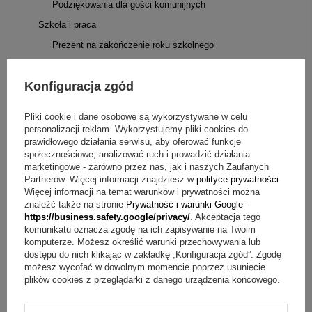
Podziękowania dla gości komunijnych
Szkoła i praca
Prezent na zakończenie roku szkolnego
Prezent na odejście z pracy
Konfiguracja zgód
Podziękowania dla nauczycieli
Prezenty na imieniny
Pliki cookie i dane osobowe są wykorzystywane w celu
Prezent na parapetówkę
personalizacji reklam. Wykorzystujemy pliki cookies do
prawidłowego działania serwisu, aby oferować funkcje
Rodzaje prezentów
społecznościowe, analizować ruch i prowadzić działania
Artykuły Szkolne
marketingowe - zarówno przez nas, jak i naszych Zaufanych
Partnerów. Więcej informacji znajdziesz w
polityce prywatności
.
Torby/Plecaki
Więcej informacji na temat warunków i prywatności można
znaleźć także na stronie
Prywatność i warunki Google
-
Piórniki
https://business.safety.google/privacy/
. Akceptacja tego
Bidony
komunikatu oznacza zgodę na ich zapisywanie na Twoim
komputerze. Możesz określić warunki przechowywania lub
Zestawy
dostępu do nich klikając w zakładkę „Konfiguracja zgód”. Zgodę
możesz wycofać w dowolnym momencie poprzez usunięcie
Zestawy do rysowania i malowania
plików cookies z przeglądarki z danego urządzenia końcowego.
Śniadaniówki
Zegary szklane