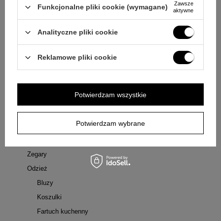
Zawsze
Funkcjonalne pliki cookie (wymagane)
aktywne
Kubki termiczne
Podświetlane Ramki LED
Analityczne pliki cookie
Nieśmiertelniki
Pozytywki
Reklamowe pliki cookie
Bluzy
Karafki szklane
Potwierdzam wszystkie
Bajki dla dzieci
Zakładki do książki
Potwierdzam wybrane
Etui na okulary
Lampiony i znicze pamięci
Zegary
Odzież
Bluzy
Koszulki
Fartuch kuchenny